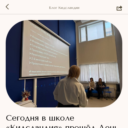
Блог Кидсландии
Сегодня в школе
«Кидсландия» прошёл День