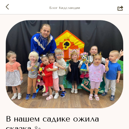
Блог Кидсландии
В нашем садике ожила
сказка ✨