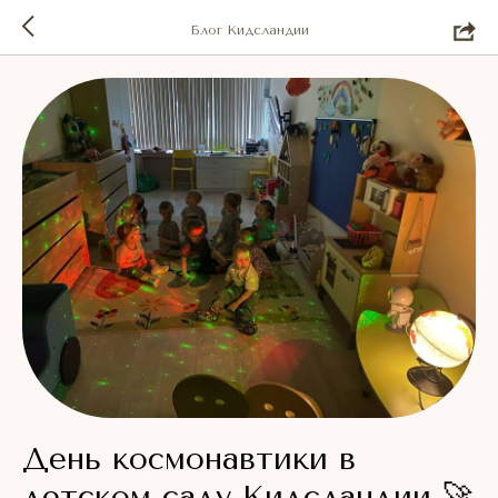
Блог Кидсландии
День космонавтики в
детском саду Кидсландии 🚀