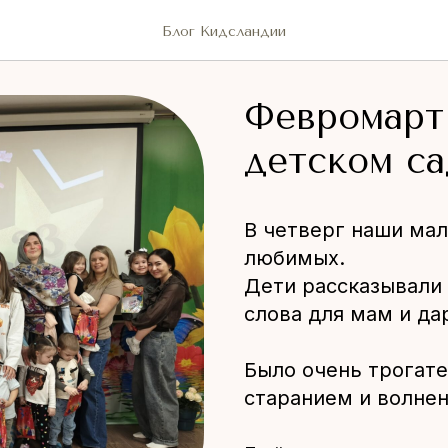
Блог Кидсландии
Февромарт
детском са
В четверг наши ма
любимых.
Дети рассказывали 
слова для мам и да
Было очень трогате
старанием и волнен