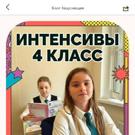
Блог Кидсландии