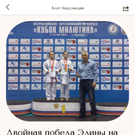
Блог Кидсландии
Двойная победа Элины на