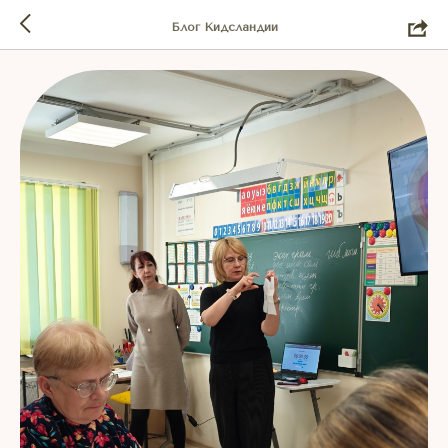
Блог Кидсландии