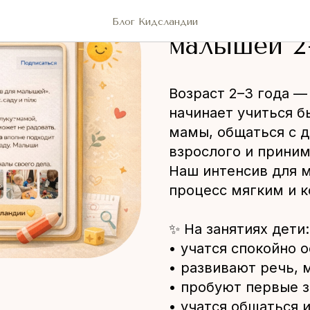
Чем полезе
Блог Кидсландии
малышей 2
Возраст 2–3 года —
начинает учиться б
мамы, общаться с 
взрослого и приним
Наш интенсив для 
процесс мягким и 
✨ На занятиях дети:
• учатся спокойно 
• развивают речь, 
• пробуют первые з
• учатся общаться 