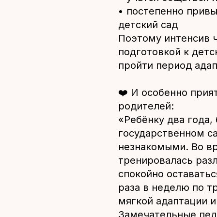
• постепенно привы
детский сад
Поэтому интенсив ч
подготовкой к детс
пройти период адап
❤️ И особенно прия
родителей:
«Ребёнку два года,
государственном са
незнакомыми. Во в
тренировалась разл
спокойно оставатьс
раза в неделю по т
мягкой адаптации и
Замечательные пед