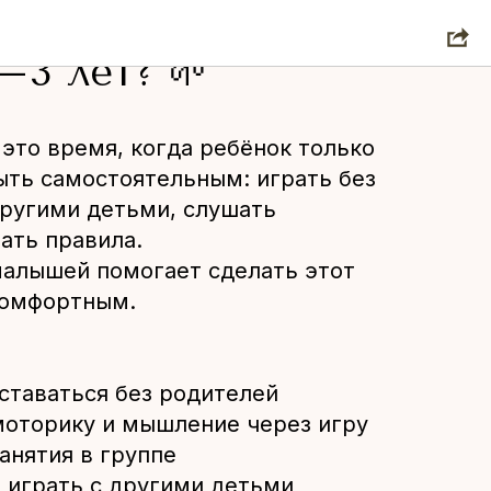
н интенсив для
–3 лет? 🌱
 это время, когда ребёнок только
ыть самостоятельным: играть без
другими детьми, слушать
ать правила.
малышей помогает сделать этот
комфортным.
оставаться без родителей
моторику и мышление через игру
анятия в группе
и играть с другими детьми