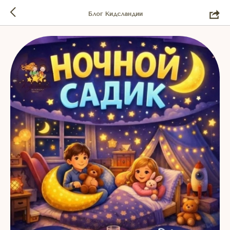
Блог Кидсландии