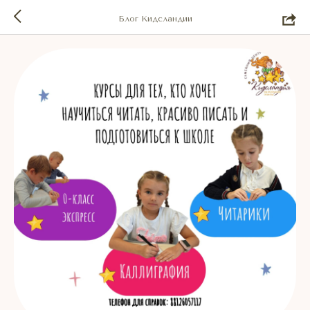
Блог Кидсландии