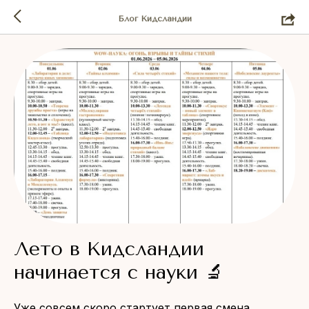
Блог Кидсландии
Лето в Кидсландии
начинается с науки 🔬
Уже совсем скоро стартует первая смена