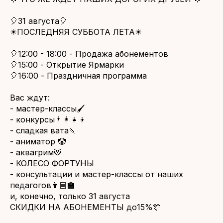
🎈31 августа🎈
☀ПОСЛЕДНЯЯ СУББОТА ЛЕТА☀
🎈12:00 - 18:00 - Продажа абонементов
🎈15:00 - Открытие Ярмарки
🎈16:00 - Праздничная программа
Вас ждут:
- мастер-классы🖌
- конкурсы👨‍👩‍👧‍👦
- сладкая вата🍡
- аниматор 🤡
- аквагрим🐯
- КОЛЕСО ФОРТУНЫ
- консультации и мастер-классы от наших
педагогов👩🏼‍🏫
и, конечно, только 31 августа
СКИДКИ НА АБОНЕМЕНТЫ до15%🎊