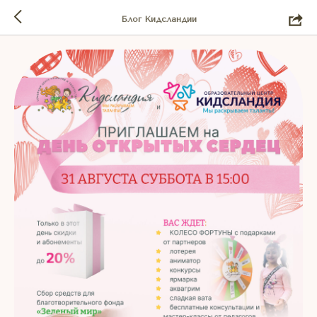
Блог Кидсландии