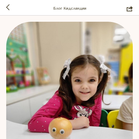
Блог Кидсландии