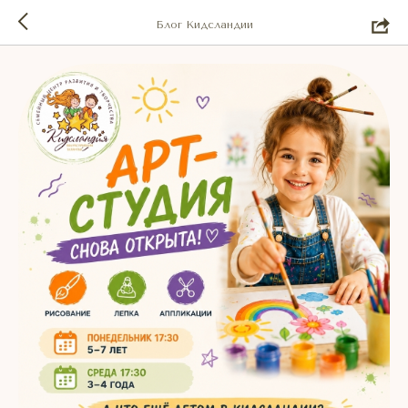
Блог Кидсландии