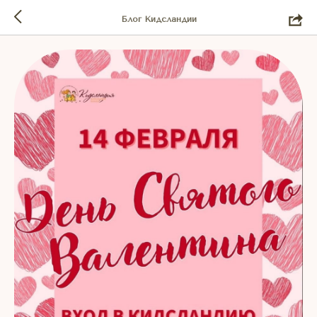
Блог Кидсландии