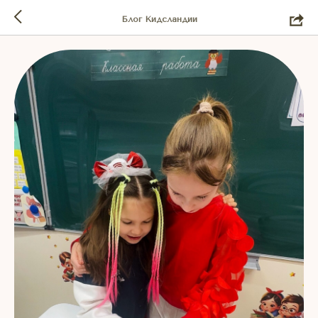
Блог Кидсландии