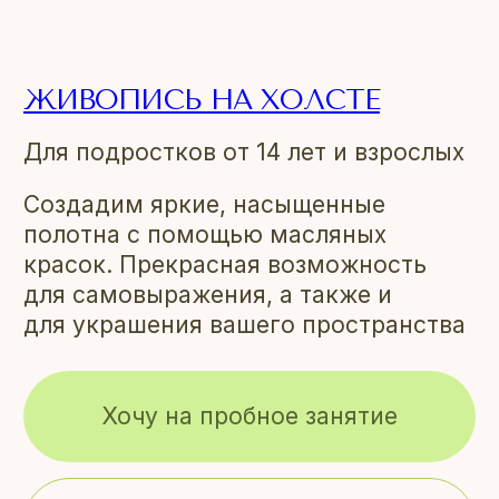
ЖИВОПИСЬ НА ХОЛСТЕ
Для подростков от 14 лет и взрослых
ЧТО
ПОЛУЧИТ
ПОДРОСТОК
Создадим яркие, насыщенные
НА ЗАНЯТИЯХ
полотна с помощью масляных
1
красок. Прекрасная возможность
для самовыражения, а также и
для украшения вашего пространства
Наработка навыков решения
вариантов экзаменационных заданий
2
Хочу на пробное занятие