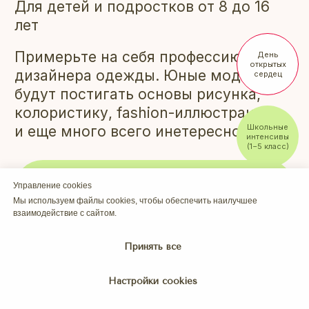
Для детей и подростков от 8 до 16
лет
Примерьте на себя профессию
День
Хочу на пробное занятие
открытых
дизайнера одежды. Юные модельеры
сердец
будут постигать основы рисунка,
колористику, fashion-иллюстрацию
Школьные
и еще много всего инетересного
интенсивы
(1−5 класс)
Хочу на пробное занятие
Управление cookies
Идёт набор
Мы используем файлы cookies, чтобы обеспечить наилучшее
с 0 по 5
взаимодействие с сайтом.
класс
3D-
МОДЕЛИРОВАНИЕ
Принять все
Инфо
ДЛЯ ШКОЛЬНИКОВ
Настройки cookies
9-17 ЛЕТ