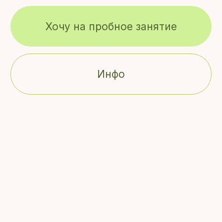
Хочу на пробное занятие
ПОДГОТОВКА К ЕГЭ
Инфо
И ОГЭ
ДЛЯ ПОДРОСТКОВ
13-17 ЛЕТ
Комфортная подготовка к школьным
экзаменам по русскому, математике,
биологиии, химии и обществознанию
Где проходят занятия
Среднерогатская ул., д. 13, к. 1, ст. 1