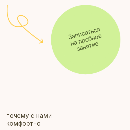
ЧТОБЫ
ПОДРОСТКУ
ВЫБРАТЬ
ЗАНЯТИЯ В
НАШИХ СТУДИЯХ
Уверены, каждый ребёнок талантлив.
Иногда только надо помочь
раскрыться этому таланту.
Поэтому в «Кидсландии» так много
студий, на любой вкус.
Чтобы каждый родитель мог
подобрать что‑то исключительно
близкое для своего ребёнка. А мы, в
свою очередь, ручаемся провести
его по этому любознательному пути.